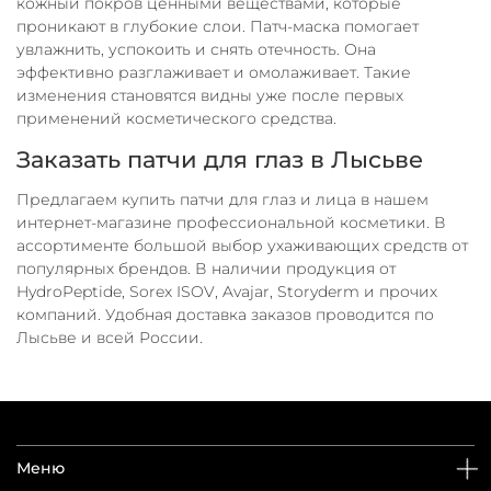
кожный покров ценными веществами, которые
проникают в глубокие слои. Патч-маска помогает
увлажнить, успокоить и снять отечность. Она
эффективно разглаживает и омолаживает. Такие
изменения становятся видны уже после первых
применений косметического средства.
Заказать патчи для глаз в Лысьве
Предлагаем купить патчи для глаз и лица в нашем
интернет-магазине профессиональной косметики. В
ассортименте большой выбор ухаживающих средств от
популярных брендов. В наличии продукция от
HydroPeptide, Sorex ISOV, Avajar, Storyderm и прочих
компаний. Удобная доставка заказов проводится по
Лысьве и всей России.
Меню