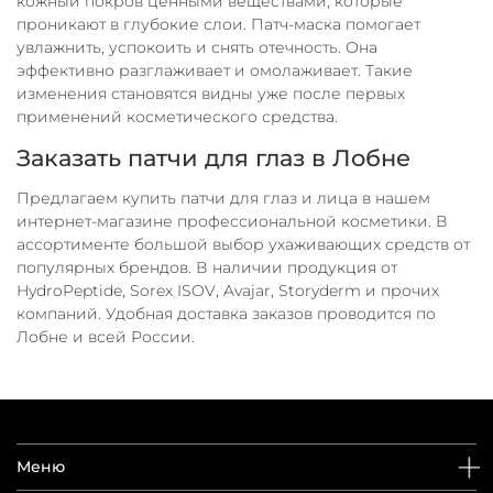
кожный покров ценными веществами, которые
проникают в глубокие слои. Патч-маска помогает
увлажнить, успокоить и снять отечность. Она
эффективно разглаживает и омолаживает. Такие
изменения становятся видны уже после первых
применений косметического средства.
Заказать патчи для глаз в Лобне
Предлагаем купить патчи для глаз и лица в нашем
интернет-магазине профессиональной косметики. В
ассортименте большой выбор ухаживающих средств от
популярных брендов. В наличии продукция от
HydroPeptide, Sorex ISOV, Avajar, Storyderm и прочих
компаний. Удобная доставка заказов проводится по
Лобне и всей России.
Меню