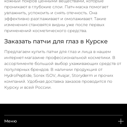
кожный покров ценными веществами, которые
проникают в глубокие слои. Патч-маска помогает
увлажнить, успокоить и снять отечность. Она
эффективно разглаживает и омолаживает. Такие
изменения становятся видны уже после первых
применений косметического средства.
Заказать патчи для глаз в Курске
Предлагаем купить патчи для глаз и лица в нашем
интернет-магазине профессиональной косметики. В
ассортименте большой выбор ухаживающих средств от
популярных брендов. В наличии продукция от
HydroPeptide, Sorex ISOV, Avajar, Storyderm и прочих
компаний. Удобная доставка заказов проводится по
Курску и всей России.
Меню