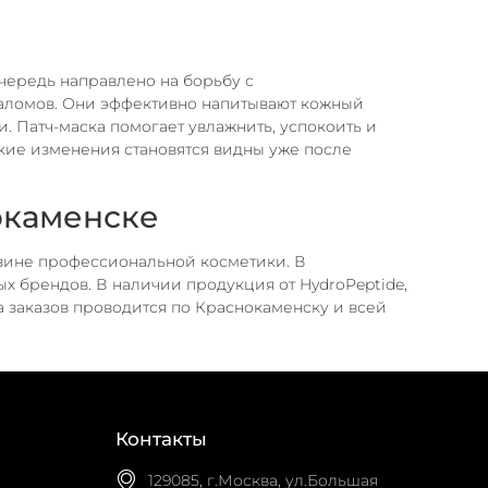
очередь направлено на борьбу с
аломов. Они эффективно напитывают кожный
. Патч-маска помогает увлажнить, успокоить и
акие изменения становятся видны уже после
нокаменске
азине профессиональной косметики. В
 брендов. В наличии продукция от HydroPeptide,
ка заказов проводится по Краснокаменску и всей
Контакты
129085, г.Москва, ул.Большая