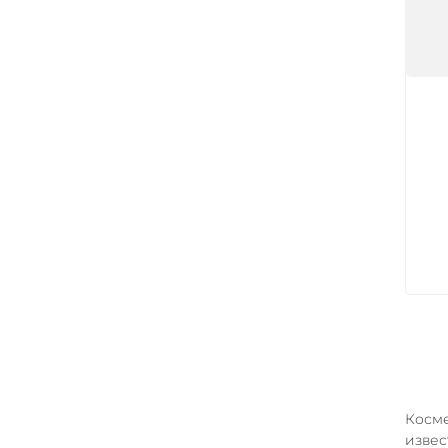
Арт
Косме
извес