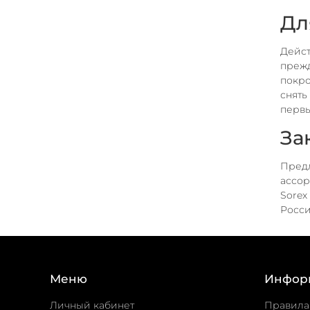
Дл
Дейст
прежд
покро
снять
первы
За
Предл
ассор
Sorex
Росси
Меню
Инфор
Личный кабинет
Правила