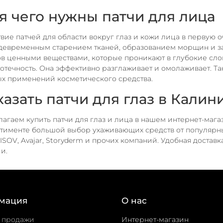
я чего нужны патчи для лица
вие патчей для области вокруг глаз и кожи лица в первую 
евременным старением тканей, образованием морщин и з
в ценными веществами, которые проникают в глубокие слои
 отечность. Она эффективно разглаживает и омолаживает. Т
х применений косметического средства.
казать патчи для глаз в Кали
агаем купить патчи для глаз и лица в нашем интернет-маг
тименте большой выбор ухаживающих средств от популярных
 ISOV, Avajar, Storyderm и прочих компаний. Удобная достав
и.
мация
О нас
 продажи
Интернет-магазин