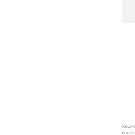
Арт
Косме
извес