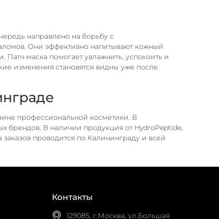
очередь направлено на борьбу с
аломов. Они эффективно напитывают кожный
. Патч-маска помогает увлажнить, успокоить и
акие изменения становятся видны уже после
нинграде
азине профессиональной косметики. В
 брендов. В наличии продукция от HydroPeptide,
ка заказов проводится по Калининграду и всей
Контакты
129085, г.Москва, ул.Большая