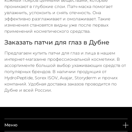
кожный покров ценными веществами, которые
проникают в глубокие слои. Патч-маска помогает
увлажнить, успокоить и снять отечность. Она
эффективно разглаживает и омолаживает. Такие
изменения становятся видны уже после первых
применений косметического средства.
Заказать патчи для глаз в Дубне
Предлагаем купить патчи для глаз и лица в нашем
интернет-магазине профессиональной косметики. В
ассортименте большой выбор ухаживающих средств от
популярных брендов. В наличии продукция от
HydroPeptide, Sorex ISOV, Avajar, Storyderm и прочих
компаний. Удобная доставка заказов проводится по
Дубне и всей России.
Меню