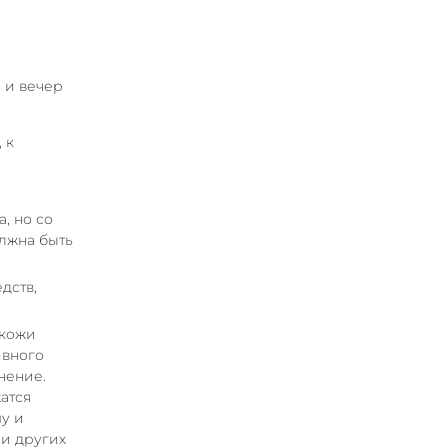
о и вечер
 к
, но со
олжна быть
дств,
 кожи
ивного
нение.
атся
у и
 и других