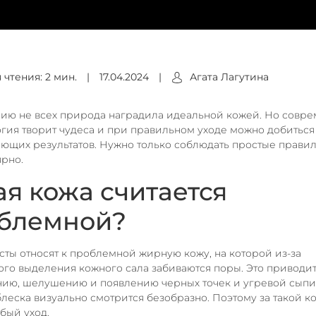
 чтения: 2 мин.
|
17.04.2024
|
Агата Лагутина
ию не всех природа наградила идеальной кожей. Но совр
гия творит чудеса и при правильном уходе можно добиться
щих результатов. Нужно только соблюдать простые правил
ярно.
ая кожа считается
блемной?
ты относят к проблемной жирную кожу, на которой из-за
го выделения кожного сала забиваются поры. Это приводит
ию, шелушению и появлению черных точек и угревой сыпи
леска визуально смотрится безобразно. Поэтому за такой к
бый уход.