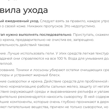
вила ухода
ый ежедневный уход.
Следует взять за правило, каждое утр
я о своей коже. Никаких пропусков. Это недопустимо.
тап нужно выполнять последовательно
. Приступать, скажем,
 крема, предварительно не очистив ее, запрещено.
тельность действий такова:
е. Лучше использовать гели. У этих средств легкая текстура
адачей они справляются на все 100 %. Вода для умывания д
теплой.
рование. Тоники и лосьоны убирают остатки очищающих сре
 поры и устраняют жирный блеск.
ние сыворотки и крема. Действие средств для проблемной
лено нормализацию работы сальных желез, защиту от негат
ствия окружающей среды и выравнивание рельефа и увлаж
рительно рекомендуется наносить сыворотку. В ней содерж
шие компоненты, которые очень глубоко проникают в дерм
яют питательные вещества, причем не только сыворотки, но