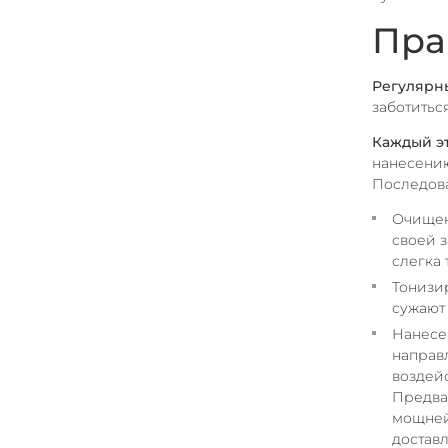
Пра
Регулярн
заботитьс
Каждый э
нанесению
Последова
Очищени
своей з
слегка 
Тонизи
сужают
Нанесе
направ
воздей
Предва
мощней
доставл