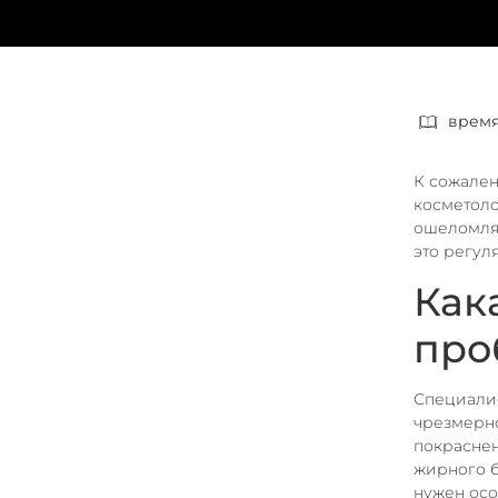
время
К сожален
косметоло
ошеломляю
это регул
Как
про
Специалис
чрезмерно
покраснен
жирного б
нужен осо