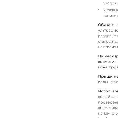
уходовы
2 раза
тонизир
Обязател
ультрафио
раздражен
становитс
неизбежн
Не маски
косметик
коже прив
Прыщи не
больше ус
Использов
кожей зав
проверенн
косметика
на такие 