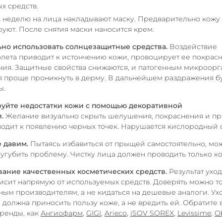
х средств.
 в неделю на лица накладывают маску. Предварительно кожу
уют. После снятия маски наносится крем.
ьно использовать солнцезащитные средства.
Воздействие
лета приводит к истончению кожи, провоцирует ее покрас
ия. Защитные свойства снижаются, и патогенным микроор
я проще проникнуть в дерму. В дальнейшем раздражения б
ы.
руйте недостатки кожи с помощью декоративной
и.
Желание визуально скрыть шелушения, покраснения и п
одит к появлению черных точек. Нарушается кислородный 
 давим.
Пытаясь избавиться от прыщей самостоятельно, мо
угубить проблему. Чистку лица должен проводить только ко
ание качественных косметических средств.
Результат уход
исит напрямую от используемых средств. Доверять можно т
ым производителям, а не кидаться на дешевые аналоги. Ух
 должна приносить пользу коже, а не вредить ей. Обратите
бренды, как
Ангиофарм
,
GIGI
,
Arieco
,
iSOV SOREX
,
Levissime
,
O