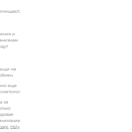
 очищают,
нения и
ганизмам
удут
рыщи на
обмен.
жно еще
сметолог.
а за
олько
одовая
 внимание
bagi
,
Holy